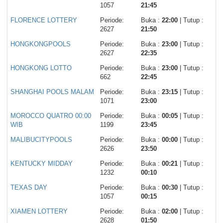
1057
21:45
FLORENCE LOTTERY
Periode:
Buka :
22:00
| Tutup :
2627
21:50
HONGKONGPOOLS
Periode:
Buka :
23:00
| Tutup :
2627
22:35
HONGKONG LOTTO
Periode:
Buka :
23:00
| Tutup :
662
22:45
SHANGHAI POOLS MALAM
Periode:
Buka :
23:15
| Tutup :
1071
23:00
MOROCCO QUATRO 00:00
Periode:
Buka :
00:05
| Tutup :
WIB
1199
23:45
MALIBUCITYPOOLS
Periode:
Buka :
00:00
| Tutup :
2626
23:50
KENTUCKY MIDDAY
Periode:
Buka :
00:21
| Tutup :
1232
00:10
TEXAS DAY
Periode:
Buka :
00:30
| Tutup :
1057
00:15
XIAMEN LOTTERY
Periode:
Buka :
02:00
| Tutup :
2628
01:50