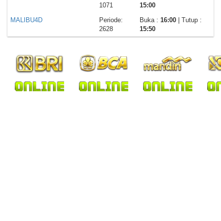
1071
15:00
MALIBU4D
Periode:
Buka :
16:00
| Tutup :
2628
15:50