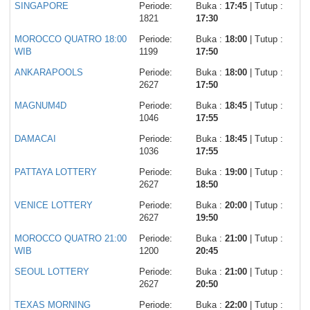
SINGAPORE
Periode:
Buka :
17:45
| Tutup :
1821
17:30
MOROCCO QUATRO 18:00
Periode:
Buka :
18:00
| Tutup :
WIB
1199
17:50
ANKARAPOOLS
Periode:
Buka :
18:00
| Tutup :
2627
17:50
MAGNUM4D
Periode:
Buka :
18:45
| Tutup :
1046
17:55
DAMACAI
Periode:
Buka :
18:45
| Tutup :
1036
17:55
PATTAYA LOTTERY
Periode:
Buka :
19:00
| Tutup :
2627
18:50
VENICE LOTTERY
Periode:
Buka :
20:00
| Tutup :
2627
19:50
MOROCCO QUATRO 21:00
Periode:
Buka :
21:00
| Tutup :
WIB
1200
20:45
SEOUL LOTTERY
Periode:
Buka :
21:00
| Tutup :
2627
20:50
TEXAS MORNING
Periode:
Buka :
22:00
| Tutup :